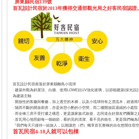
屏東縣民宿139號
首瓦設計民宿於2013年獲得交通部觀光局之好客民宿認證
首瓦設計民宿座落於屏東縣離島小琉球
· 建築外觀為斜屋頂、白牆、使用LOWE抗UV強化玻璃，以節能建築(採光設
為建築主軸
· 開放性的客廳與餐廳，加上透空的木梯，以及小琉球特有之漂流木，經過
· 隔而不斷的開放廚房，亦是休憩小酌的小空間，而二樓開放區退縮的小庭
· 而全棟三房不受打擾之構思，更是讓家族式旅遊、志同道合好朋友們團聚之
· 首瓦用心地照顧每一個細節，看的見的清潔、看不見的衛生，更是我們極為
『我們每天只接待一組旅人，以期讓您（們）獨享首瓦整棟的自在悠閒住宿
首瓦民宿4-10人就可以包棟