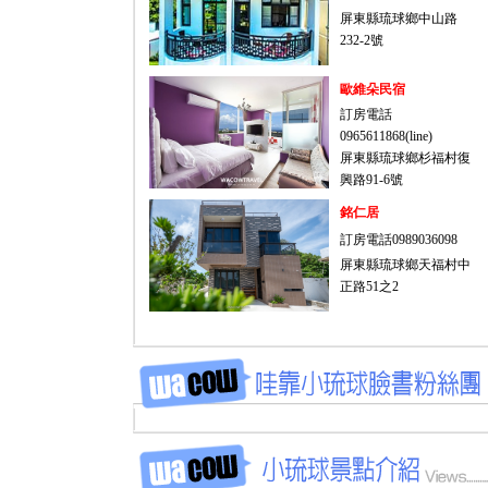
屏東縣琉球鄉中山路
232-2號
歐維朵民宿
訂房電話
0965611868(line)
屏東縣琉球鄉杉福村復
興路91-6號
銘仁居
訂房電話0989036098
屏東縣琉球鄉天福村中
正路51之2