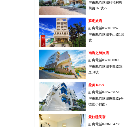
屏東縣琉球鄉杉福村復
興路163號-5
蘇宅旅店
訂房電話08-8613657
屏東縣琉球鄉中山路199
號
南海之醉旅店
訂房電話08-8611689
屏東縣琉球鄉中興路33
之31號
拉美 lamei
訂房電話0975-758220
屏東縣琉球鄉復興路(全
德國小對面)
景好睡民宿
訂房電話0938-134256