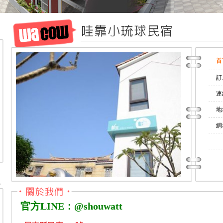
首
訂
連
地
網址
官方LINE：@shouwatt