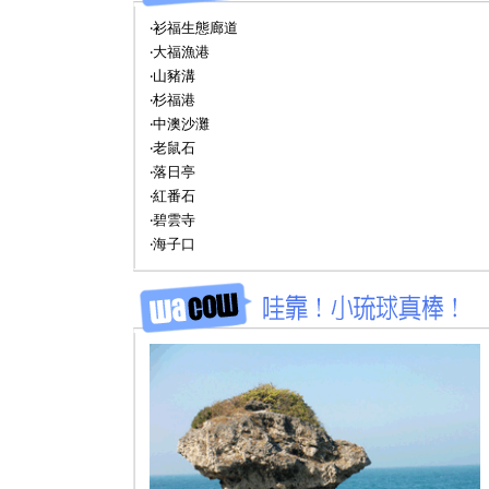
‧衫福生態廊道
‧大福漁港
‧山豬溝
‧杉福港
‧中澳沙灘
‧老鼠石
‧落日亭
‧紅番石
‧碧雲寺
‧海子口