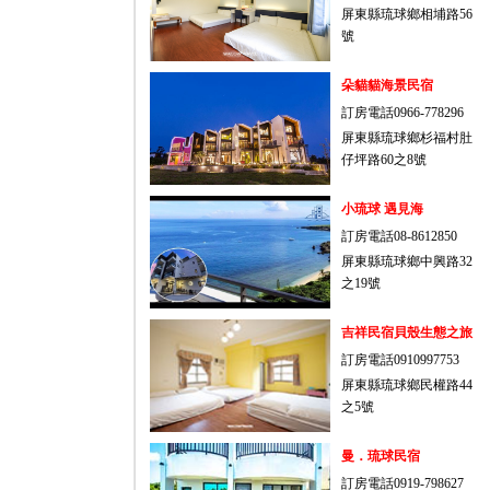
屏東縣琉球鄉相埔路56
號
朵貓貓海景民宿
訂房電話0966-778296
屏東縣琉球鄉杉福村肚
仔坪路60之8號
小琉球 遇見海
訂房電話08-8612850
屏東縣琉球鄉中興路32
之19號
吉祥民宿貝殼生態之旅
訂房電話0910997753
屏東縣琉球鄉民權路44
之5號
曼．琉球民宿
訂房電話0919-798627