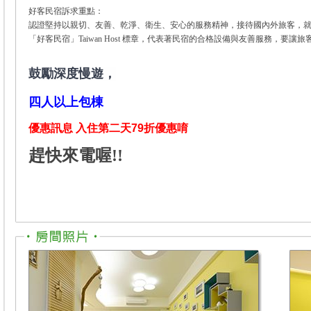
好客民宿訴求重點：
認證堅持以親切、友善、乾淨、衛生、安心的服務精神，接待國內外旅客，
「好客民宿」Taiwan Host 標章，代表著民宿的合格設備與友善服務，要
鼓勵深度慢遊，
四人以上包棟
優惠訊息 入住第二天79折優惠唷
趕快來電喔!!