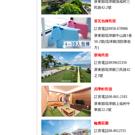
屏東縣琉球鄉漁福村三
民路42-2號
首瓦包棟民宿
訂房電話0958-678986
屏東縣琉球鄉中山路1巷
50-2號(琉球鄉消防隊前
方)
群海民宿
訂房電話0939635359
屏東縣琉球鄉三民路42
之3號
四季軒民宿
訂房電話08-861-2183
屏東縣琉球鄉上福村中
華路22-2號
輪廓莊園
訂房電話08-8612555