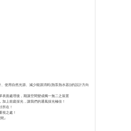
。
計、使用自然光源、減少能源消耗(熱泵熱水器))的設計方向
簡單表面處理後，期讓空間變成獨一無二之裝置
院，加上前庭採光，讓我們的通風採光極佳！
好所在！
重視之處！
空間』