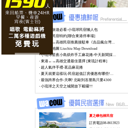
‧ 小琉球旅遊必看-小琉球民宿懶人包
‧ 小琉球民宿特約[聯合東港停車場]
‧ 東港←→高雄民宿推薦接駁車《吉品瘋台灣....
‧ 小琉球地圖 Liuchiu Map Download
‧ 小琉球星夜小島烘炸手工麻花捲-中天新聞採....
‧ 東港←→高雄交通最佳選擇 [東琉計程車]
‧ 超人氣伴手禮-茗品麻花捲
‧ 夏天就要這樣玩-民宿超值訂房優惠有哪些!....
‧ 最強跨界合作-天啊! 北歐到峇厘島只要4300
‧ 小琉球之天空之城開放下載囉!!!
夏之嶼包棟民宿
訂房電話08-8613923