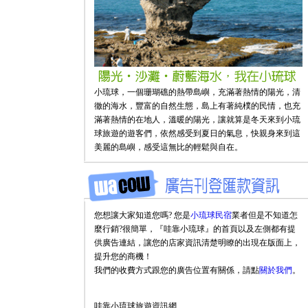
小琉球，一個珊瑚礁的熱帶島嶼，充滿著熱情的陽光，清
徹的海水，豐富的自然生態，島上有著純樸的民情，也充
滿著熱情的在地人，溫暖的陽光，讓就算是冬天來到小琉
球旅遊的遊客們，依然感受到夏日的氣息，快親身來到這
美麗的島嶼，感受這無比的輕鬆與自在。
您想讓大家知道您嗎? 您是
小琉球民宿
業者但是不知道怎
麼行銷?很簡單，『哇靠小琉球』的首頁以及左側都有提
供廣告連結，讓您的店家資訊清楚明瞭的出現在版面上，
提升您的商機！
我們的收費方式跟您的廣告位置有關係，請點
關於我們
。
哇靠小琉球旅遊資訊網