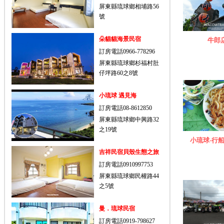
屏東縣琉球鄉相埔路56
號
朵貓貓海景民宿
牛郎
訂房電話0966-778296
屏東縣琉球鄉杉福村肚
仔坪路60之8號
小琉球 遇見海
訂房電話08-8612850
屏東縣琉球鄉中興路32
之19號
小琉球-行
吉祥民宿貝殼生態之旅
訂房電話0910997753
屏東縣琉球鄉民權路44
之5號
曼．琉球民宿
訂房電話0919-798627