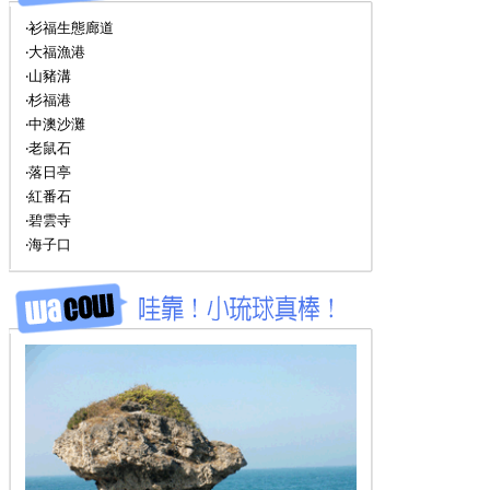
‧衫福生態廊道
‧大福漁港
‧山豬溝
‧杉福港
‧中澳沙灘
‧老鼠石
‧落日亭
‧紅番石
‧碧雲寺
‧海子口