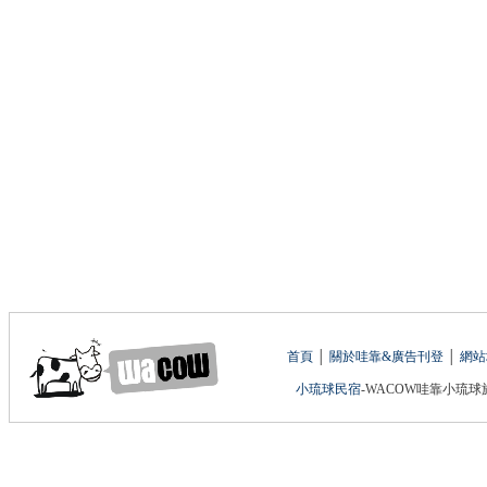
首頁
│
關於哇靠&廣告刊登
│
網站
小琉球民宿
-WACOW哇靠小琉球旅遊網 版