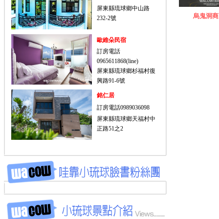
屏東縣琉球鄉中山路
烏鬼洞商
232-2號
歐維朵民宿
訂房電話
0965611868(line)
屏東縣琉球鄉杉福村復
興路91-6號
銘仁居
訂房電話0989036098
屏東縣琉球鄉天福村中
正路51之2