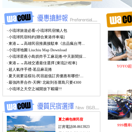
‧ 小琉球旅遊必看-小琉球民宿懶人包
‧ 小琉球民宿特約[聯合東港停車場]
‧ 東港←→高雄民宿推薦接駁車《吉品瘋台灣....
‧ 小琉球地圖 Liuchiu Map Download
‧ 小琉球星夜小島烘炸手工麻花捲-中天新聞採....
‧ 東港←→高雄交通最佳選擇 [東琉計程車]
YOYO
‧ 超人氣伴手禮-茗品麻花捲
‧ 夏天就要這樣玩-民宿超值訂房優惠有哪些!....
‧ 最強跨界合作-天啊! 北歐到峇厘島只要4300
‧ 小琉球之天空之城開放下載囉!!!
夏之嶼包棟民宿
999機
訂房電話08-8613923