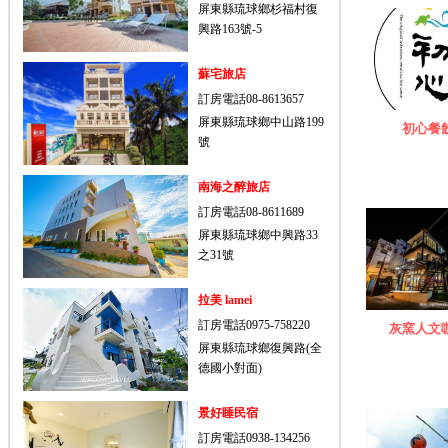
屏東縣琉球鄉杉福村復
興路163號-5
蘇宅旅店
訂房電話08-8613657
屏東縣琉球鄉中山路199
初心餐
號
南海之醉旅店
訂房電話08-8611689
屏東縣琉球鄉中興路33
之31號
拉美 lamei
訂房電話0975-758220
灰窯人文
屏東縣琉球鄉復興路(全
德國小對面)
景好睡民宿
訂房電話0938-134256