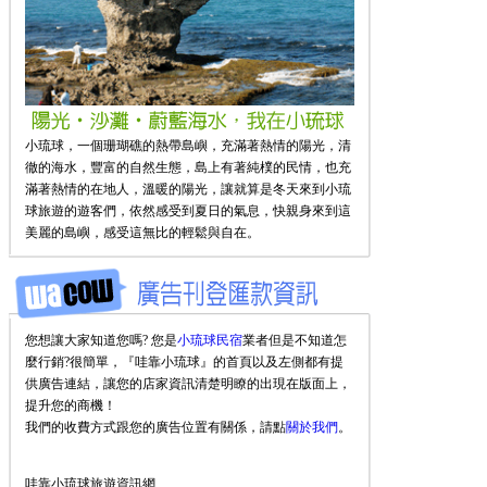
小琉球，一個珊瑚礁的熱帶島嶼，充滿著熱情的陽光，清
徹的海水，豐富的自然生態，島上有著純樸的民情，也充
滿著熱情的在地人，溫暖的陽光，讓就算是冬天來到小琉
球旅遊的遊客們，依然感受到夏日的氣息，快親身來到這
美麗的島嶼，感受這無比的輕鬆與自在。
您想讓大家知道您嗎? 您是
小琉球民宿
業者但是不知道怎
麼行銷?很簡單，『哇靠小琉球』的首頁以及左側都有提
供廣告連結，讓您的店家資訊清楚明瞭的出現在版面上，
提升您的商機！
我們的收費方式跟您的廣告位置有關係，請點
關於我們
。
哇靠小琉球旅遊資訊網