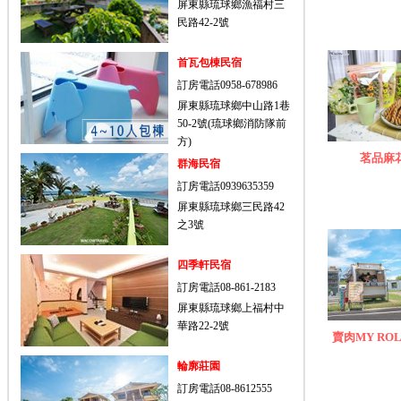
屏東縣琉球鄉漁福村三
民路42-2號
首瓦包棟民宿
訂房電話0958-678986
屏東縣琉球鄉中山路1巷
50-2號(琉球鄉消防隊前
方)
茗品麻
群海民宿
訂房電話0939635359
屏東縣琉球鄉三民路42
之3號
四季軒民宿
訂房電話08-861-2183
屏東縣琉球鄉上福村中
華路22-2號
賣肉MY RO
輪廓莊園
訂房電話08-8612555