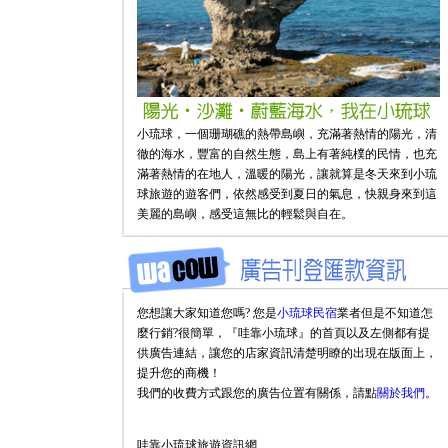
小琉球，一個珊瑚礁的熱帶島嶼，充滿著熱情的陽光，清
徹的海水，豐富的自然生態，島上有著純樸的民情，也充
滿著熱情的在地人，溫暖的陽光，讓就算是冬天來到小琉
球旅遊的遊客們，依然感受到夏日的氣息，快親身來到這
美麗的島嶼，感受這無比的輕鬆與自在。
您想讓大家知道您嗎? 您是
小琉球民宿
業者但是不知道怎
麼行銷?很簡單，『哇靠小琉球』的首頁以及左側都有提
供廣告連結，讓您的店家資訊清楚明瞭的出現在版面上，
提升您的商機！
我們的收費方式跟您的廣告位置有關係，請點
關於我們
。
哇靠小琉球旅遊資訊網