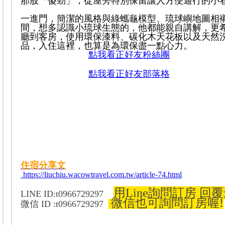
那股「傻勁」，從屋旁特別保留讓人方便通行的小
一進門，簡潔的風格與綠蠵龜模型、琉球嶼地圖相
間，想多認識小琉球生態的，他都能親自講解，更
廳到客房，使用環保漆料、碳化木天花板以及天然
品，入住這裡，也算是為環保盡一點心力。
點我看正
好
友
粉
絲
團
點
我
看
正
好
友
部
落
格
住
宿
分
享
文
https://liuchiu.wacowtravel.com.tw/article-74.html
用Line詢問訂房 回覆
LINE ID:t0966729297
微信也可詢問訂房喔!
微信 ID :t0966729297