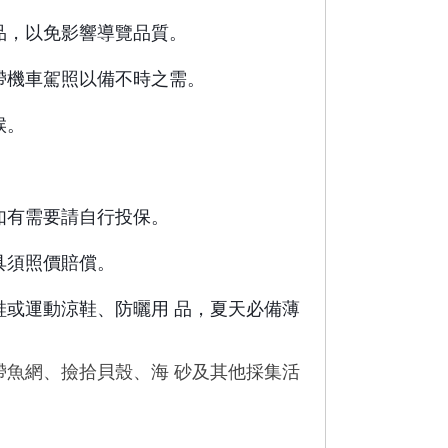
品，以免影響導覽品質。
帶機車駕照以備不時之需。
候。
。
如有需要請自行投保。
具須照價賠償。
或運動涼鞋、防曬用 品，夏天必備薄
魚網、撿拾貝殼、海 砂及其他採集活