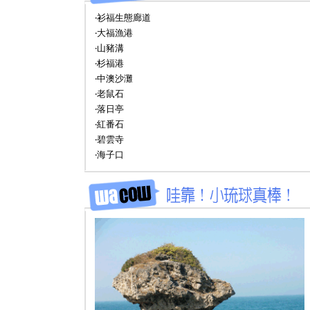
‧衫福生態廊道
‧大福漁港
‧山豬溝
‧杉福港
‧中澳沙灘
‧老鼠石
‧落日亭
‧紅番石
‧碧雲寺
‧海子口