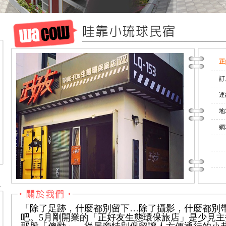
正
訂
連
地
網址
「除了足跡，什麼都別留下…除了攝影，什麼都別
吧。5月剛開業的「正好友生態環保旅店」是少見