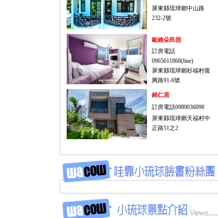
屏東縣琉球鄉中山路
232-2號
歐維朵民宿
訂房電話
0965611868(line)
屏東縣琉球鄉杉福村復
興路91-6號
銘仁居
訂房電話0989036098
屏東縣琉球鄉天福村中
正路51之2