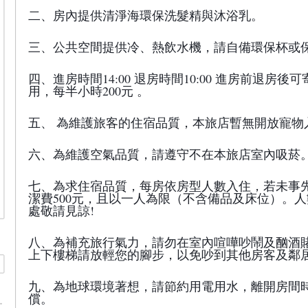
二、房內提供清淨海環保洗髮精與沐浴乳。
三、公共空間提供冷、熱飲水機，請自備環保杯或
四、進房時間14:00 退房時間10:00 進房前退
用，每半小時200元 。
五、 為維護旅客的住宿品質，本旅店暫無開放寵物
六、為維護空氣品質，請遵守不在本旅店室內吸菸
七、為求住宿品質，每房依房型人數入住，若未事先
潔費500元，且以一人為限（不含備品及床位）。
處敬請見諒!
八、為補充旅行氣力，請勿在室內喧嘩吵鬧及酗酒賭
上下樓梯請放輕您的腳步，以免吵到其他房客及鄰
九、為地球環境著想，請節約用電用水，離開房間
償。