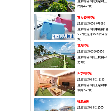
屏東縣琉球鄉漁福村三
民路42-2號
首瓦包棟民宿
訂房電話0958-678986
屏東縣琉球鄉中山路1巷
50-2號(琉球鄉消防隊前
方)
群海民宿
訂房電話0939635359
屏東縣琉球鄉三民路42
之3號
四季軒民宿
訂房電話08-861-2183
屏東縣琉球鄉上福村中
華路22-2號
輪廓莊園
訂房電話08-8612555