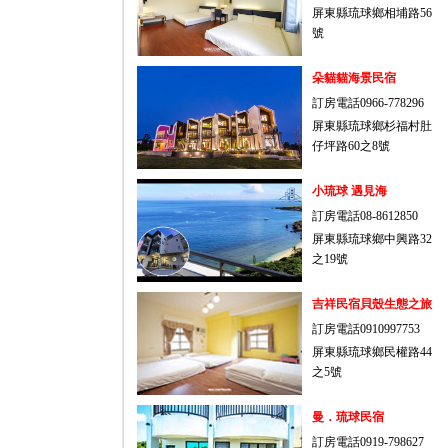
屏東縣琉球鄉相埔路56
號
朵貓貓海景民宿
訂房電話0966-778296
屏東縣琉球鄉杉福村肚
仔坪路60之8號
小琉球 遇見海
訂房電話08-8612850
屏東縣琉球鄉中興路32
之19號
吉祥民宿貝殼生態之旅
訂房電話0910997753
屏東縣琉球鄉民權路44
之5號
曼．琉球民宿
訂房電話0919-798627