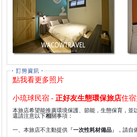
點我看更多照片
小琉球民宿 -
正好友生態環保旅店
住宿
本旅店希望能推廣環境保護、節能，生態保育，並以
相
還請注意以下
關事項：
一次性耗材備品
一、本旅店不主動提供『
』，請自