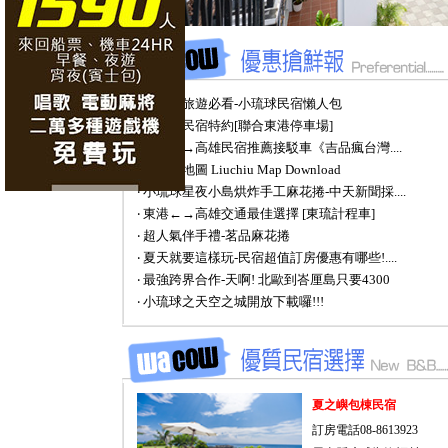
‧ 小琉球旅遊必看-小琉球民宿懶人包
‧ 小琉球民宿特約[聯合東港停車場]
‧ 東港←→高雄民宿推薦接駁車《吉品瘋台灣....
‧ 小琉球地圖 Liuchiu Map Download
‧ 小琉球星夜小島烘炸手工麻花捲-中天新聞採....
‧ 東港←→高雄交通最佳選擇 [東琉計程車]
‧ 超人氣伴手禮-茗品麻花捲
‧ 夏天就要這樣玩-民宿超值訂房優惠有哪些!....
‧ 最強跨界合作-天啊! 北歐到峇厘島只要4300
‧ 小琉球之天空之城開放下載囉!!!
夏之嶼包棟民宿
訂房電話08-8613923