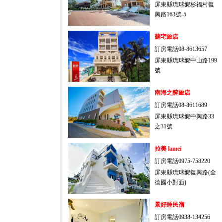
屏東縣琉球鄉杉福村復
興路163號-5
蘇宅旅店
訂房電話08-8613657
屏東縣琉球鄉中山路199
號
南海之醉旅店
訂房電話08-8611689
屏東縣琉球鄉中興路33
之31號
拉美 lamei
訂房電話0975-758220
屏東縣琉球鄉復興路(全
德國小對面)
景好睡民宿
訂房電話0938-134256