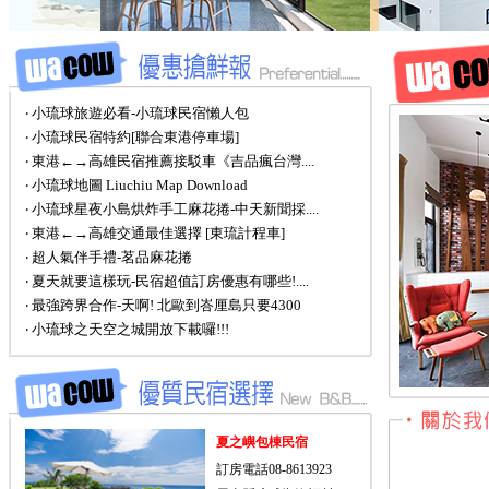
‧ 小琉球旅遊必看-小琉球民宿懶人包
‧ 小琉球民宿特約[聯合東港停車場]
‧ 東港←→高雄民宿推薦接駁車《吉品瘋台灣....
‧ 小琉球地圖 Liuchiu Map Download
‧ 小琉球星夜小島烘炸手工麻花捲-中天新聞採....
‧ 東港←→高雄交通最佳選擇 [東琉計程車]
‧ 超人氣伴手禮-茗品麻花捲
‧ 夏天就要這樣玩-民宿超值訂房優惠有哪些!....
‧ 最強跨界合作-天啊! 北歐到峇厘島只要4300
‧ 小琉球之天空之城開放下載囉!!!
夏之嶼包棟民宿
訂房電話08-8613923