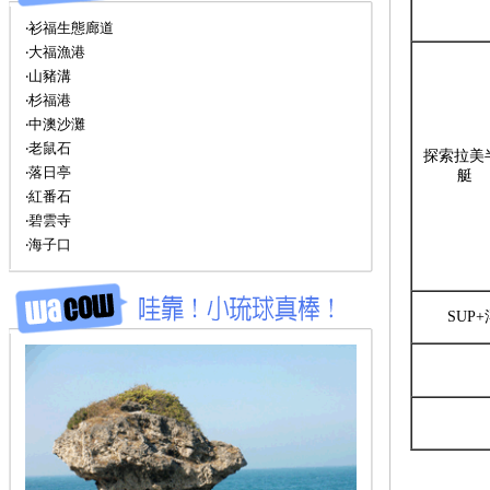
‧衫福生態廊道
‧大福漁港
‧山豬溝
‧杉福港
‧中澳沙灘
‧老鼠石
探索拉美
‧落日亭
艇
‧紅番石
‧碧雲寺
‧海子口
SUP