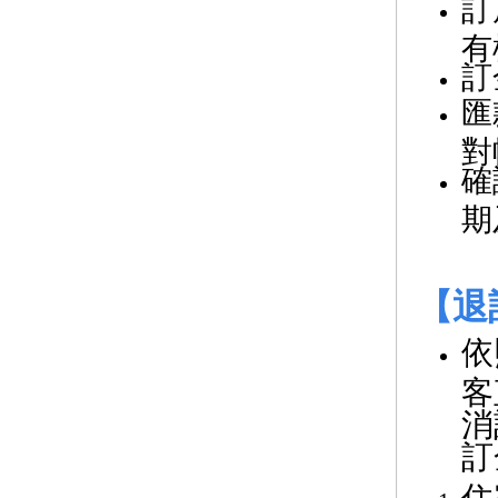
訂
有
訂
匯
對
確
期
【退
依
客
消
訂