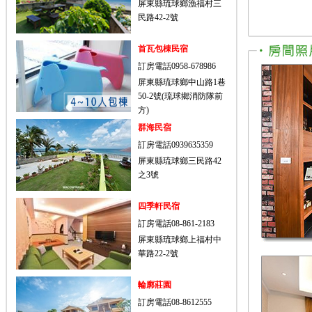
屏東縣琉球鄉漁福村三
民路42-2號
首瓦包棟民宿
訂房電話0958-678986
屏東縣琉球鄉中山路1巷
50-2號(琉球鄉消防隊前
方)
群海民宿
訂房電話0939635359
屏東縣琉球鄉三民路42
之3號
四季軒民宿
訂房電話08-861-2183
屏東縣琉球鄉上福村中
華路22-2號
輪廓莊園
訂房電話08-8612555