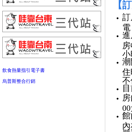
【訂
訂
電
進
房
小
潮
住
飲食熱量指引電子書
不
烏普斯整合行銷
目
房
0
館
內