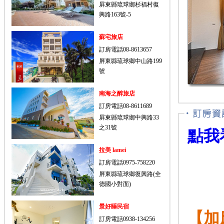
屏東縣琉球鄉杉福村復
興路163號-5
蘇宅旅店
訂房電話08-8613657
屏東縣琉球鄉中山路199
號
南海之醉旅店
訂房電話08-8611689
屏東縣琉球鄉中興路33
之31號
點我
拉美 lamei
訂房電話0975-758220
屏東縣琉球鄉復興路(全
德國小對面)
景好睡民宿
【加
訂房電話0938-134256