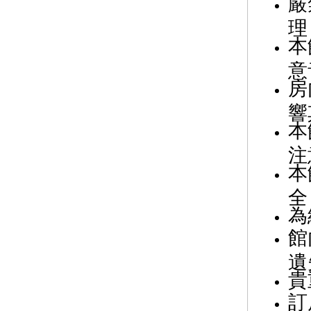
嚴
理
本
意
房
響
本
注
本
全
為
館
遺
貴
訂