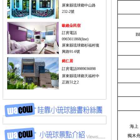
屏東縣琉球鄉中山路
232-2號
歐維朵民宿
訂房電話
B
0965611868(line)
屏東縣琉球鄉杉福村復
興路91-6號
銘仁居
訂房電話0989036098
屏東縣琉球鄉天福村中
正路51之2
海上
獨木