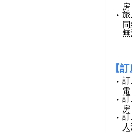
房
旅
同
無
【訂
訂
電
訂
房
訂
人