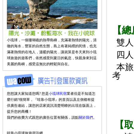
【總
雙人
小琉球，一個珊瑚礁的熱帶島嶼，充滿著熱情的陽光，清
徹的海水，豐富的自然生態，島上有著純樸的民情，也充
滿著熱情的在地人，溫暖的陽光，讓就算是冬天來到小琉
四人
球旅遊的遊客們，依然感受到夏日的氣息，快親身來到這
美麗的島嶼，感受這無比的輕鬆與自在。
本旅
考
您想讓大家知道您嗎? 您是
小琉球民宿
業者但是不知道怎
麼行銷?很簡單，『哇靠小琉球』的首頁以及左側都有提
供廣告連結，讓您的店家資訊清楚明瞭的出現在版面上，
提升您的商機！
我們的收費方式跟您的廣告位置有關係，請點
關於我們
。
【取
哇靠小琉球旅遊資訊網