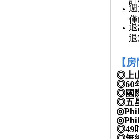
週
僅
退
退
【房
◎上
◎60
◎國際
◎五
◎Phi
◎Ph
◎4
◎無線