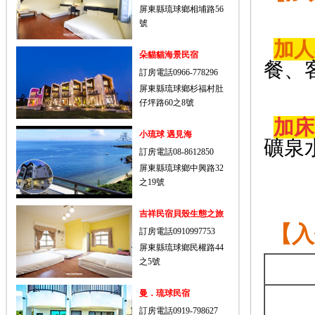
屏東縣琉球鄉相埔路56
號
加人
朵貓貓海景民宿
餐、
訂房電話0966-778296
屏東縣琉球鄉杉福村肚
仔坪路60之8號
加床
小琉球 遇見海
礦泉
訂房電話08-8612850
屏東縣琉球鄉中興路32
之19號
吉祥民宿貝殼生態之旅
【入
訂房電話0910997753
屏東縣琉球鄉民權路44
之5號
曼．琉球民宿
訂房電話0919-798627