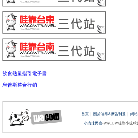
飲食熱量指引電子書
烏普斯整合行銷
首頁
│
關於哇靠&廣告刊登
│
網站
小琉球民宿
-WACOW哇靠小琉球旅遊網 版