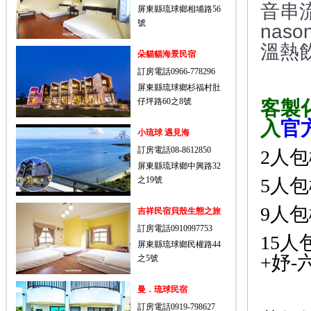
音串流(
屏東縣琉球鄉相埔路56
號
naso
溫熱飲
朵貓貓海景民宿
訂房電話0966-778296
屏東縣琉球鄉杉福村肚
仔坪路60之8號
客製
入
官方
小琉球 遇見海
訂房電話08-8612850
2人
屏東縣琉球鄉中興路32
之19號
5人
9人
吉祥民宿貝殼生態之旅
訂房電話0910997753
15人
屏東縣琉球鄉民權路44
+妤-
之5號
曼．琉球民宿
訂房電話0919-798627