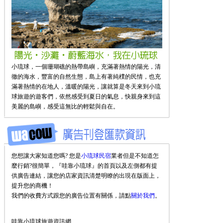
小琉球，一個珊瑚礁的熱帶島嶼，充滿著熱情的陽光，清
徹的海水，豐富的自然生態，島上有著純樸的民情，也充
滿著熱情的在地人，溫暖的陽光，讓就算是冬天來到小琉
球旅遊的遊客們，依然感受到夏日的氣息，快親身來到這
美麗的島嶼，感受這無比的輕鬆與自在。
您想讓大家知道您嗎? 您是
小琉球民宿
業者但是不知道怎
麼行銷?很簡單，『哇靠小琉球』的首頁以及左側都有提
供廣告連結，讓您的店家資訊清楚明瞭的出現在版面上，
提升您的商機！
我們的收費方式跟您的廣告位置有關係，請點
關於我們
。
哇靠小琉球旅遊資訊網