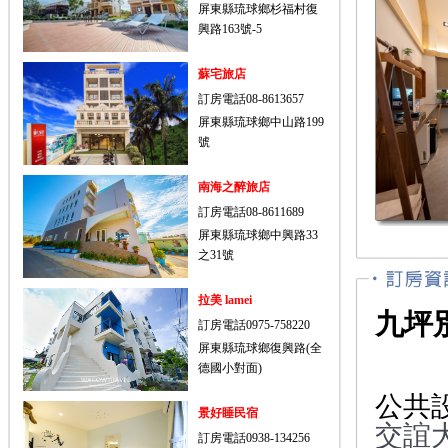
屏東縣琉球鄉杉福村復
興路163號-5
蘇宅旅店
訂房電話08-8613657
屏東縣琉球鄉中山路199
號
南海之醉旅店
訂房電話08-8611689
屏東縣琉球鄉中興路33
之31號
拉美 lamei
九坪
訂房電話0975-758220
屏東縣琉球鄉復興路(全
德國小對面)
公共
景好睡民宿
交誼大
訂房電話0938-134256