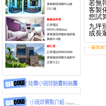
若無
屏東縣琉球鄉中山路
客製
232-2號
您試
歐維朵民宿
九坪
訂房電話
0965611868(line)
或長
屏東縣琉球鄉杉福村復
興路91-6號
銘仁居
訂房電話0989036098
屏東縣琉球鄉天福村中
正路51之2