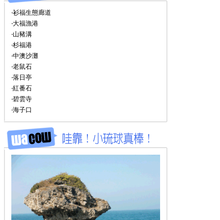
‧衫福生態廊道
‧大福漁港
‧山豬溝
‧杉福港
‧中澳沙灘
‧老鼠石
‧落日亭
‧紅番石
‧碧雲寺
‧海子口