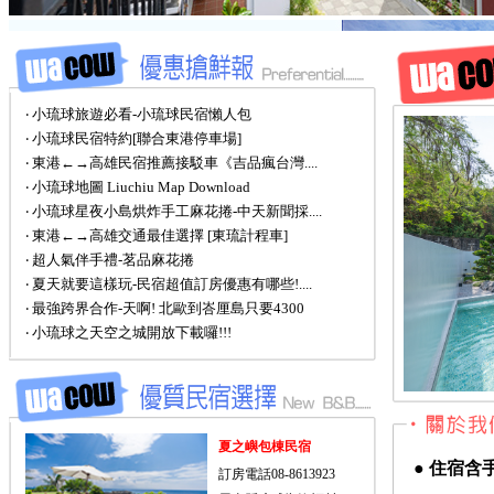
‧ 小琉球旅遊必看-小琉球民宿懶人包
‧ 小琉球民宿特約[聯合東港停車場]
‧ 東港←→高雄民宿推薦接駁車《吉品瘋台灣....
‧ 小琉球地圖 Liuchiu Map Download
‧ 小琉球星夜小島烘炸手工麻花捲-中天新聞採....
‧ 東港←→高雄交通最佳選擇 [東琉計程車]
‧ 超人氣伴手禮-茗品麻花捲
‧ 夏天就要這樣玩-民宿超值訂房優惠有哪些!....
‧ 最強跨界合作-天啊! 北歐到峇厘島只要4300
‧ 小琉球之天空之城開放下載囉!!!
夏之嶼包棟民宿
●
住宿含
訂房電話08-8613923