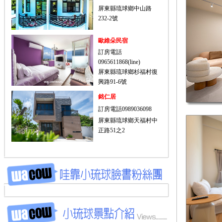
屏東縣琉球鄉中山路
232-2號
歐維朵民宿
訂房電話
0965611868(line)
屏東縣琉球鄉杉福村復
興路91-6號
銘仁居
訂房電話0989036098
屏東縣琉球鄉天福村中
正路51之2