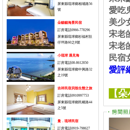
屏東縣琉球鄉相埔路56
愛吃
號
美少女
朵貓貓海景民宿
訂房電話0966-778296
宋老
屏東縣琉球鄉杉福村肚
仔坪路60之8號
宋老
民宿
小琉球 遇見海
訂房電話08-8612850
愛評
屏東縣琉球鄉中興路32
之19號
吉祥民宿貝殼生態之旅
【朵
訂房電話0910997753
屏東縣琉球鄉民權路44
之5號
曼．琉球民宿
訂房電話0919-798627