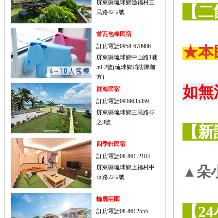
屏東縣琉球鄉漁福村三
【二
民路42-2號
首瓦包棟民宿
訂房電話0958-678986
★本
屏東縣琉球鄉中山路1巷
50-2號(琉球鄉消防隊前
方)
如無
群海民宿
訂房電話0939635359
屏東縣琉球鄉三民路42
之3號
【新
四季軒民宿
訂房電話08-861-2183
屏東縣琉球鄉上福村中
▲朵
華路22-2號
輪廓莊園
【
24
訂房電話08-8612555