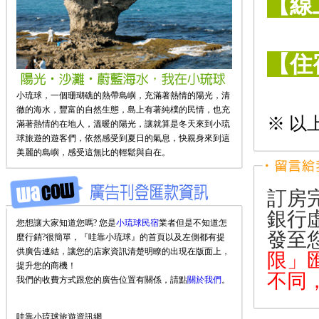
【線
【住
小琉球，一個珊瑚礁的熱帶島嶼，充滿著熱情的陽光，清
徹的海水，豐富的自然生態，島上有著純樸的民情，也充
※ 以
滿著熱情的在地人，溫暖的陽光，讓就算是冬天來到小琉
球旅遊的遊客們，依然感受到夏日的氣息，快親身來到這
美麗的島嶼，感受這無比的輕鬆與自在。
訂房
銀行
您想讓大家知道您嗎? 您是
小琉球民宿
業者但是不知道怎
發至
麼行銷?很簡單，『哇靠小琉球』的首頁以及左側都有提
供廣告連結，讓您的店家資訊清楚明瞭的出現在版面上，
限」
提升您的商機！
不同
我們的收費方式跟您的廣告位置有關係，請點
關於我們
。
哇靠小琉球旅遊資訊網