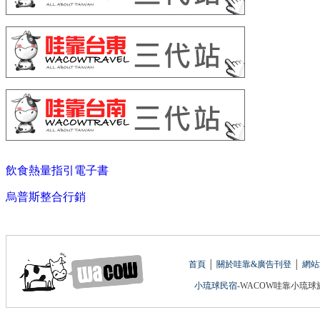
飲食熱量指引電子書
烏普斯整合行銷
首頁
│
關於哇靠&廣告刊登
│
網站
小琉球民宿
-WACOW哇靠小琉球旅遊網 版