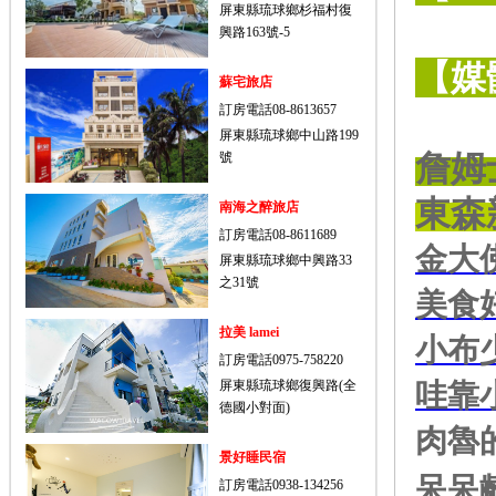
屏東縣琉球鄉杉福村復
興路163號-5
【媒
蘇宅旅店
訂房電話08-8613657
屏東縣琉球鄉中山路199
詹姆
號
東森
南海之醉旅店
訂房電話08-8611689
金
大
屏東縣琉球鄉中興路33
之31號
美食
拉美 lamei
小布
訂房電話0975-758220
屏東縣琉球鄉復興路(全
哇
靠
德國小對面)
肉
魯
景好睡民宿
呆呆
訂房電話0938-134256