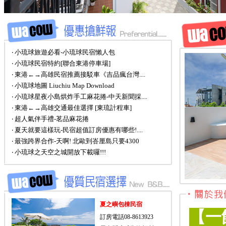
‧ 小琉球旅遊必看-小琉球民宿懶人包
‧ 小琉球民宿特約[聯合東港停車場]
‧ 東港←→高雄民宿推薦接駁車《吉品瘋台灣....
‧ 小琉球地圖 Liuchiu Map Download
‧ 小琉球星夜小島烘炸手工麻花捲-中天新聞採....
‧ 東港←→高雄交通最佳選擇 [東琉計程車]
‧ 超人氣伴手禮-茗品麻花捲
‧ 夏天就要這樣玩-民宿超值訂房優惠有哪些!....
‧ 最強跨界合作-天啊! 北歐到峇厘島只要4300
‧ 小琉球之天空之城開放下載囉!!!
夏之嶼包棟民宿
【一
訂房電話08-8613923