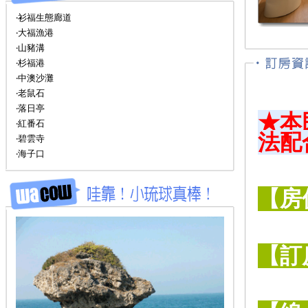
‧衫福生態廊道
‧大福漁港
‧山豬溝
‧杉福港
‧中澳沙灘
‧老鼠石
‧落日亭
★本
‧紅番石
法配
‧碧雲寺
‧海子口
【房
【訂