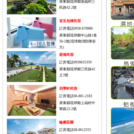
屏東縣琉球鄉漁福村三
民路42-2號
首瓦包棟民宿
訂房電話0958-678986
屏東縣琉球鄉中山路1巷
50-2號(琉球鄉消防隊前
方)
群海民宿
訂房電話0939635359
屏東縣琉球鄉三民路42
之3號
四季軒民宿
訂房電話08-861-2183
屏東縣琉球鄉上福村中
華路22-2號
輪廓莊園
訂房電話08-8612555