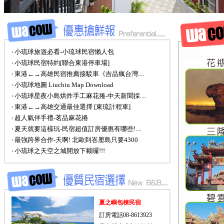
‧ 小琉球旅遊必看-小琉球民宿懶人包
‧ 小琉球民宿特約[聯合東港停車場]
‧ 東港←→高雄民宿推薦接駁車《吉品瘋台灣....
‧ 小琉球地圖 Liuchiu Map Download
‧ 小琉球星夜小島烘炸手工麻花捲-中天新聞採....
‧ 東港←→高雄交通最佳選擇 [東琉計程車]
‧ 超人氣伴手禮-茗品麻花捲
‧ 夏天就要這樣玩-民宿超值訂房優惠有哪些!....
‧ 最強跨界合作-天啊! 北歐到峇厘島只要4300
‧ 小琉球之天空之城開放下載囉!!!
夏之嶼包棟民宿
訂房電話08-8613923