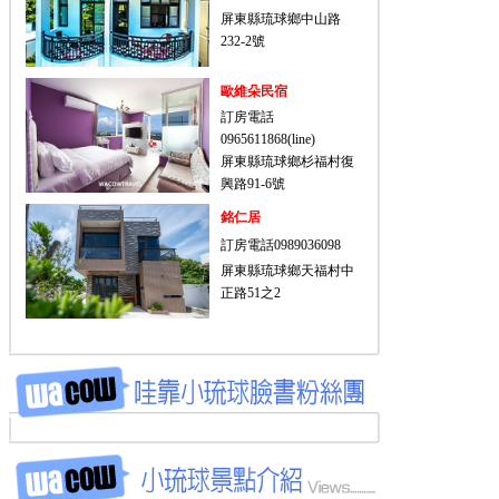
屏東縣琉球鄉中山路
232-2號
歐維朵民宿
訂房電話
0965611868(line)
屏東縣琉球鄉杉福村復
興路91-6號
銘仁居
訂房電話0989036098
屏東縣琉球鄉天福村中
正路51之2