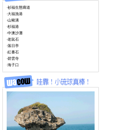
‧衫福生態廊道
‧大福漁港
‧山豬溝
‧杉福港
‧中澳沙灘
‧老鼠石
‧落日亭
‧紅番石
‧碧雲寺
‧海子口