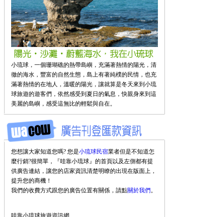
小琉球，一個珊瑚礁的熱帶島嶼，充滿著熱情的陽光，清
徹的海水，豐富的自然生態，島上有著純樸的民情，也充
滿著熱情的在地人，溫暖的陽光，讓就算是冬天來到小琉
球旅遊的遊客們，依然感受到夏日的氣息，快親身來到這
美麗的島嶼，感受這無比的輕鬆與自在。
您想讓大家知道您嗎? 您是
小琉球民宿
業者但是不知道怎
麼行銷?很簡單，『哇靠小琉球』的首頁以及左側都有提
供廣告連結，讓您的店家資訊清楚明瞭的出現在版面上，
提升您的商機！
我們的收費方式跟您的廣告位置有關係，請點
關於我們
。
哇靠小琉球旅遊資訊網