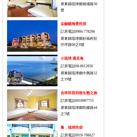
屏東縣琉球鄉相埔路56
號
朵貓貓海景民宿
訂房電話0966-778296
屏東縣琉球鄉杉福村肚
仔坪路60之8號
小琉球 遇見海
訂房電話08-8612850
屏東縣琉球鄉中興路32
之19號
吉祥民宿貝殼生態之旅
訂房電話0910997753
屏東縣琉球鄉民權路44
之5號
曼．琉球民宿
訂房電話0919-798627