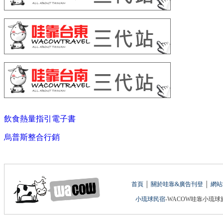
飲食熱量指引電子書
烏普斯整合行銷
首頁
│
關於哇靠&廣告刊登
│
網站
小琉球民宿
-WACOW哇靠小琉球旅遊網 版