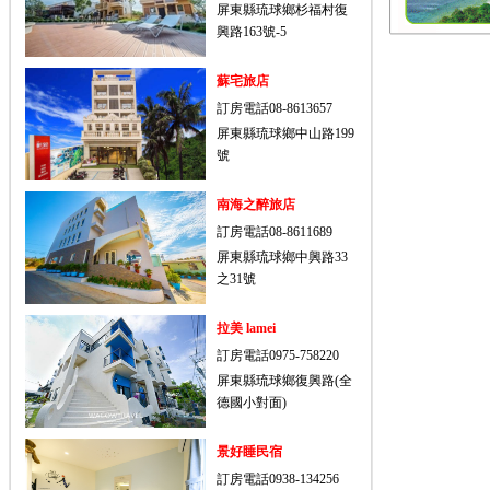
屏東縣琉球鄉杉福村復
興路163號-5
蘇宅旅店
訂房電話08-8613657
屏東縣琉球鄉中山路199
號
南海之醉旅店
訂房電話08-8611689
屏東縣琉球鄉中興路33
之31號
拉美 lamei
訂房電話0975-758220
屏東縣琉球鄉復興路(全
德國小對面)
景好睡民宿
訂房電話0938-134256