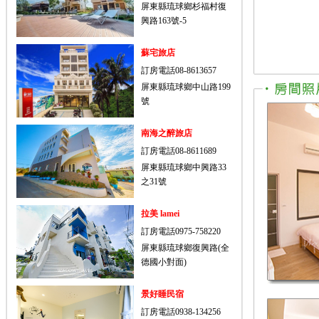
屏東縣琉球鄉杉福村復
興路163號-5
蘇宅旅店
訂房電話08-8613657
屏東縣琉球鄉中山路199
號
南海之醉旅店
訂房電話08-8611689
屏東縣琉球鄉中興路33
之31號
拉美 lamei
訂房電話0975-758220
屏東縣琉球鄉復興路(全
德國小對面)
景好睡民宿
訂房電話0938-134256