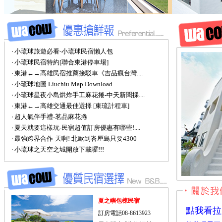
‧ 小琉球旅遊必看-小琉球民宿懶人包
‧ 小琉球民宿特約[聯合東港停車場]
‧ 東港←→高雄民宿推薦接駁車《吉品瘋台灣....
‧ 小琉球地圖 Liuchiu Map Download
‧ 小琉球星夜小島烘炸手工麻花捲-中天新聞採....
‧ 東港←→高雄交通最佳選擇 [東琉計程車]
‧ 超人氣伴手禮-茗品麻花捲
‧ 夏天就要這樣玩-民宿超值訂房優惠有哪些!....
‧ 最強跨界合作-天啊! 北歐到峇厘島只要4300
‧ 小琉球之天空之城開放下載囉!!!
夏之嶼包棟民宿
點我看拉
訂房電話08-8613923