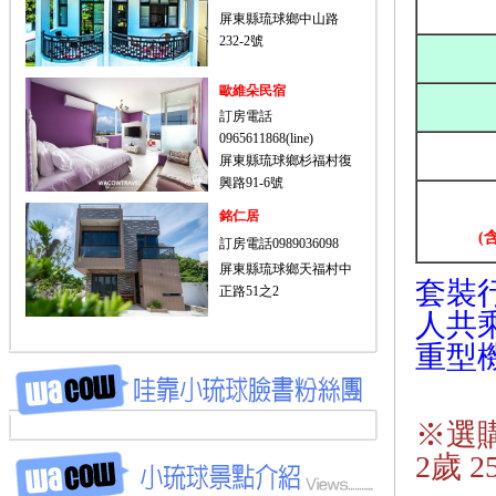
屏東縣琉球鄉中山路
232-2號
歐維朵民宿
訂房電話
0965611868(line)
屏東縣琉球鄉杉福村復
興路91-6號
銘仁居
(
訂房電話0989036098
屏東縣琉球鄉天福村中
套裝
正路51之2
人共乘
重型
※選購
2歲 2