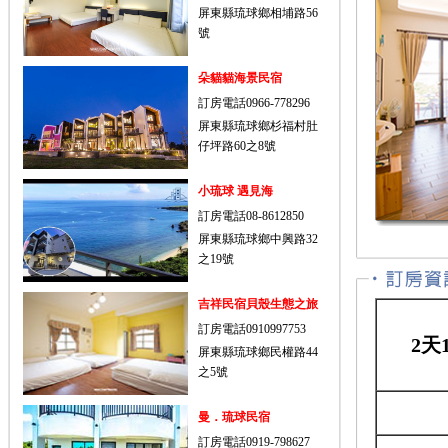
屏東縣琉球鄉相埔路56
號
朵貓貓海景民宿
訂房電話0966-778296
屏東縣琉球鄉杉福村肚
仔坪路60之8號
小琉球 遇見海
訂房電話08-8612850
屏東縣琉球鄉中興路32
之19號
吉祥民宿貝殼生態之旅
訂房電話0910997753
2天
屏東縣琉球鄉民權路44
之5號
曼．琉球民宿
訂房電話0919-798627