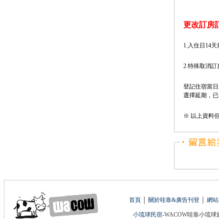
更改訂房
1.入住日1
2.特殊取消
登記住宿當日
選擇延期，已
※ 以上資料
首頁
│
關於哇靠&廣告刊登
│
網站
小琉球民宿
-WACOW哇靠小琉球旅遊網 版