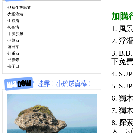
‧衫福生態廊道
加購
‧大福漁港
‧山豬溝
1. 風
‧杉福港
‧中澳沙灘
2. 
‧老鼠石
‧落日亭
3. B
‧紅番石
‧碧雲寺
下免
‧海子口
4. SU
5. S
6. 獨
7. 獨
8. 探
人、3