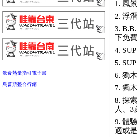
1. 風
2. 
3. B
下免
4. SU
5. S
飲食熱量指引電子書
6. 獨
烏普斯整合行銷
7. 獨
8. 探
人、3
9. 
適或是