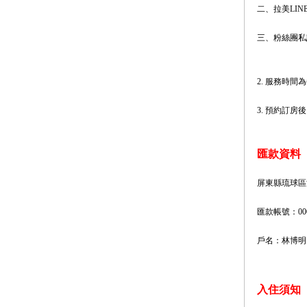
二、拉美LINE
三、粉絲團私
2. 服務時間
3. 預約訂
匯款資料
屏東縣琉球區漁會
匯款帳號：0001
戶名：林博明
入住須知