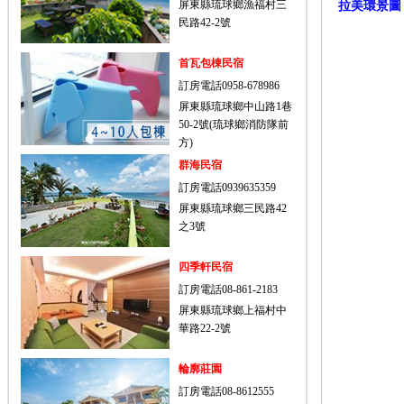
屏東縣琉球鄉漁福村三
拉美環景圖
民路42-2號
首瓦包棟民宿
訂房電話0958-678986
屏東縣琉球鄉中山路1巷
50-2號(琉球鄉消防隊前
方)
群海民宿
訂房電話0939635359
屏東縣琉球鄉三民路42
之3號
四季軒民宿
訂房電話08-861-2183
屏東縣琉球鄉上福村中
華路22-2號
輪廓莊園
訂房電話08-8612555