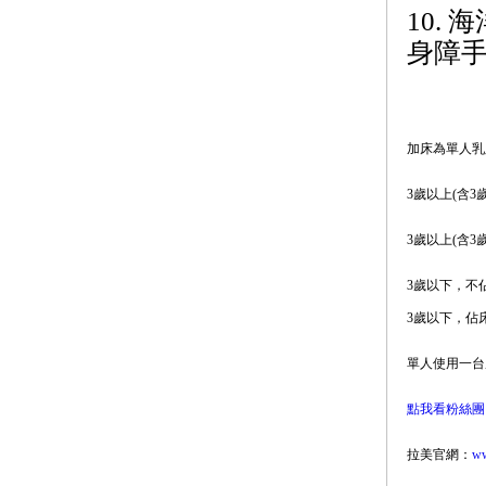
10. 
身障手
加床為單人乳
3歲以上(含3
3歲以上(含3
3歲以下，不
3歲以下，佔床
單人使用一台
點我看粉絲團
拉美官網：
ww