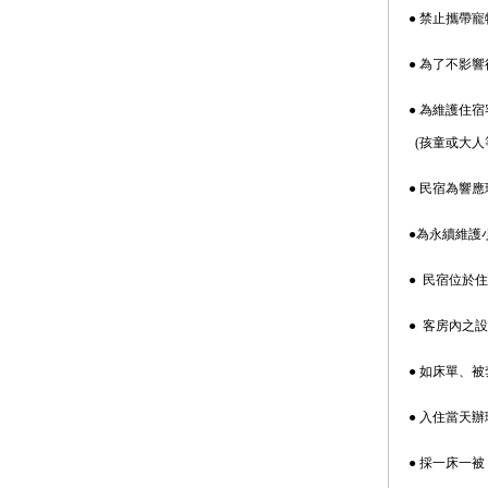
● 禁止攜帶
● 為了不影
● 為維護住
(孩童或大人等
● 民宿為響
●為永續維護
● 民宿位於
● 客房內之
● 如床單、
● 入住當天
● 採一床一被