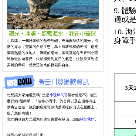
9. 
適或是
10. 
身障手
小琉球，一個珊瑚礁的熱帶島嶼，充滿著熱情的陽光，清
徹的海水，豐富的自然生態，島上有著純樸的民情，也充
滿著熱情的在地人，溫暖的陽光，讓就算是冬天來到小琉
球旅遊的遊客們，依然感受到夏日的氣息，快親身來到這
美麗的島嶼，感受這無比的輕鬆與自在。
3天
您想讓大家知道您嗎? 您是
小琉球民宿
業者但是不知道怎
麼行銷?很簡單，『哇靠小琉球』的首頁以及左側都有提
供廣告連結，讓您的店家資訊清楚明瞭的出現在版面上，
提升您的商機！
我們的收費方式跟您的廣告位置有關係，請點
關於我們
。
哇靠小琉球旅遊資訊網