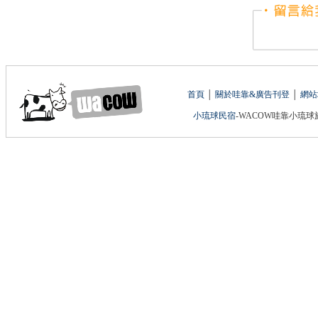
首頁
│
關於哇靠&廣告刊登
│
網站
小琉球民宿
-WACOW哇靠小琉球旅遊網 版