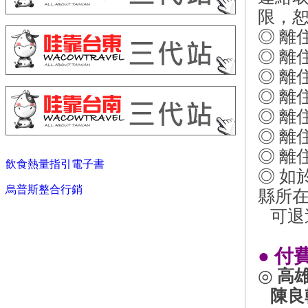
限，
◎ 離
◎ 離
◎ 離
◎ 離
◎ 離
◎ 離
◎ 離
飲食熱量指引電子書
◎ 
烏普斯整合行銷
縣所
可退
●
付
◎
高
陳良