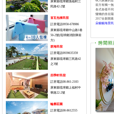
映入眼簾的是
屏東縣琉球鄉漁福村三
前方有獨一無
民路42-2號
各式各樣不同
慵懶的坐在陽
首瓦包棟民宿
2017全新
朵貓貓海景民
訂房電話0958-678986
屏東縣琉球鄉中山路1巷
50-2號(琉球鄉消防隊前
方)
群海民宿
訂房電話0939635359
屏東縣琉球鄉三民路42
之3號
四季軒民宿
訂房電話08-861-2183
屏東縣琉球鄉上福村中
華路22-2號
輪廓莊園
訂房電話08-8612555