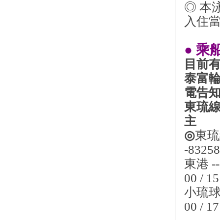
◎ 本
入住
● 乘
目前
泰富
電告
東琉
主
◎
東琉
-8325
東港 -->
00 / 15
小琉球 --
00 / 17