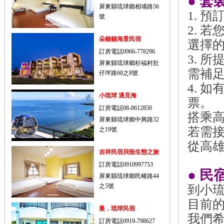
●
套
屏東縣琉球鄉相埔路56
1. 
號
2. 
朵貓貓海景民宿
選擇的
訂房電話0966-778296
3. 
屏東縣琉球鄉杉福村肚
需補足
仔坪路60之8號
4. 
小琉球 遇見海
票。
訂房電話08-8612850
搭乘
屏東縣琉球鄉中興路32
若需
之19號
從高
吉祥民宿貝殼生態之旅
訂房電話0910997753
●
民
屏東縣琉球鄉民權路44
之5號
到小
目前
曼．琉球民宿
我們
訂房電話0919-798627