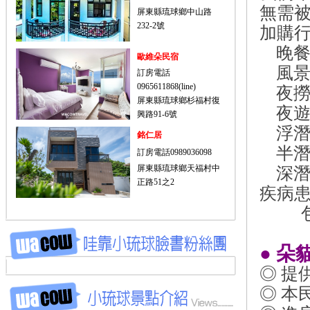
無需
屏東縣琉球鄉中山路
232-2號
加購行
晚餐 
歐維朵民宿
風景區
訂房電話
0965611868(line)
夜撈飛
屏東縣琉球鄉杉福村復
夜遊行
興路91-6號
浮潛3
銘仁居
半潛艇
訂房電話0989036098
屏東縣琉球鄉天福村中
深潛2
正路51之2
疾病患
包船2
●
朵
◎ 提
◎ 本