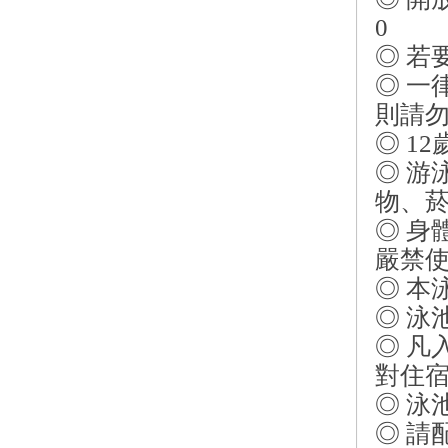
0
◎ 若
◎ 一
則請
◎ 1
◎ 游
物、
◎ 
嚴禁
◎ 本
◎ 泳
◎ 
對住
◎ 泳
◎ 請