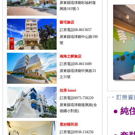
屏東縣琉球鄉杉福村復
興路163號-5
蘇宅旅店
訂房電話08-8613657
屏東縣琉球鄉中山路199
號
南海之醉旅店
訂房電話08-8611689
屏東縣琉球鄉中興路33
之31號
拉美 lamei
訂房電話0975-758220
屏東縣琉球鄉復興路(全
● 純
德國小對面)
景好睡民宿
訂房電話0938-134256