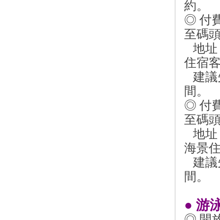
約。
◎ 付
至碼頭
地址
住宿
建議
間。
◎ 付
至碼頭
地址
海景住
建議
間。
● 
◎ 開放時