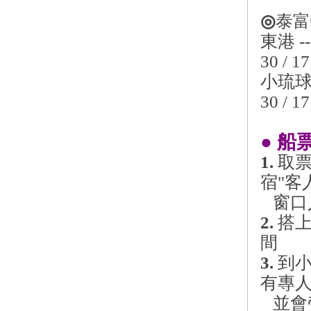
◎
泰富
東港 -->
30 / 17
小琉球 --
30 / 17
● 船
1.
取
宿"客
窗口
2.
搭上
間
3.
到
有專
並會帶