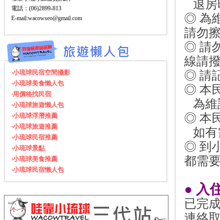
退房
電話：(06)2899-813
◎ 
E-mail:wacowseo@gmail.com
請勿
◎ 
線請撥
‧小琉球民宿空間攝影
◎ 請
‧小琉球美食懶人包
◎ 本
‧用價格找民宿
為維
‧小琉球旅遊懶人包
◎ 
‧小琉球浮潛推薦
‧小琉球旅遊推薦
如有
‧小琉球民宿推薦
◎ 
‧小琉球景點
都需
‧小琉球美食推薦
‧小琉球民宿懶人包
●
入
已完
連絡