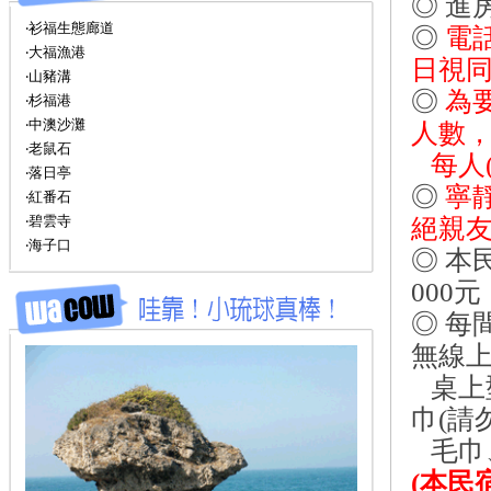
◎ 進房時
‧衫福生態廊道
◎
電
‧大福漁港
日視
‧山豬溝
◎
為
‧杉福港
‧中澳沙灘
人數
‧老鼠石
每人(
‧落日亭
◎
寧
‧紅番石
‧碧雲寺
絕親
‧海子口
◎ 本
000元
◎ 每
無線
桌上
巾(請
毛巾
(
本民