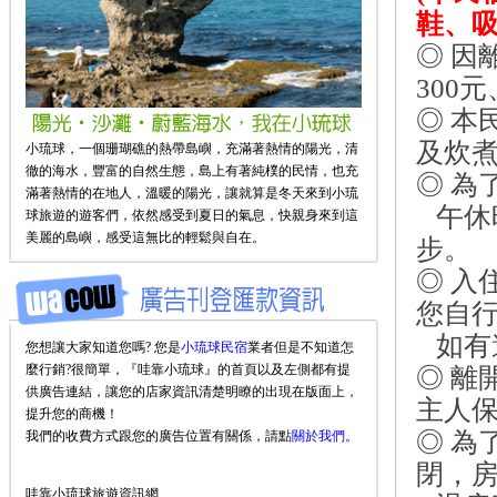
鞋、
◎ 
300
◎ 
及炊煮
小琉球，一個珊瑚礁的熱帶島嶼，充滿著熱情的陽光，清
徹的海水，豐富的自然生態，島上有著純樸的民情，也充
◎ 為
滿著熱情的在地人，溫暖的陽光，讓就算是冬天來到小琉
午休
球旅遊的遊客們，依然感受到夏日的氣息，快親身來到這
美麗的島嶼，感受這無比的輕鬆與自在。
步。
◎ 
您自
如有
您想讓大家知道您嗎? 您是
小琉球民宿
業者但是不知道怎
麼行銷?很簡單，『哇靠小琉球』的首頁以及左側都有提
◎ 
供廣告連結，讓您的店家資訊清楚明瞭的出現在版面上，
主人
提升您的商機！
◎ 為
我們的收費方式跟您的廣告位置有關係，請點
關於我們
。
閉，
哇靠小琉球旅遊資訊網