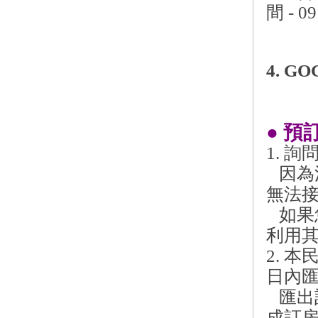
間 - 09
4. G
● 預
1. 
因為
無法
如果
利用
2. 
日內匯出
匯出
成訂房